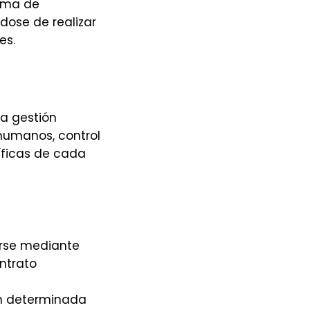
orma de
dose de realizar
es.
la gestión
 humanos, control
íficas de cada
arse mediante
ntrato
ón determinada