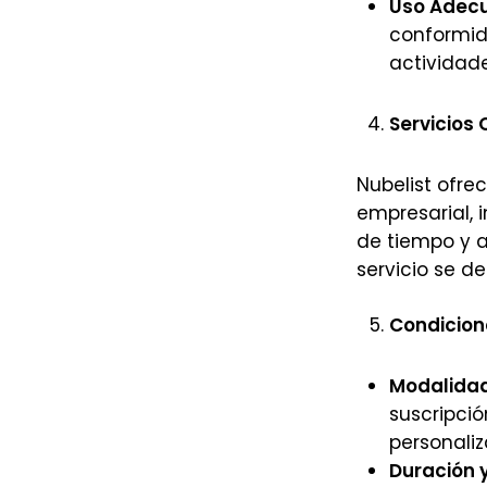
Uso Adec
conformida
actividade
Servicios 
Nubelist ofre
empresarial, 
de tiempo y a
servicio se de
Condicion
Modalidad
suscripció
personaliz
Duración 