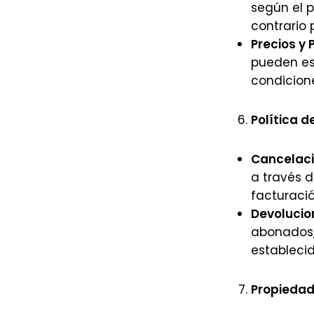
según el 
contrario 
Precios y 
pueden est
condicion
Política 
Cancelaci
a través d
facturació
Devolucio
abonados,
establecid
Propiedad