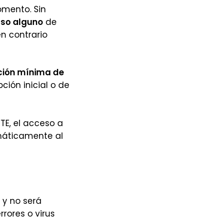
mento. Sin
lso alguno
de
en contrario
ción mínima de
ción inicial o de
TE, el acceso a
máticamente al
 y no será
rores o virus