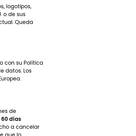
, logotipos,
. o de sus
ectual. Queda
 con su Política
e datos. Los
Europea.
nes de
 60 días
echo a cancelar
e que lo