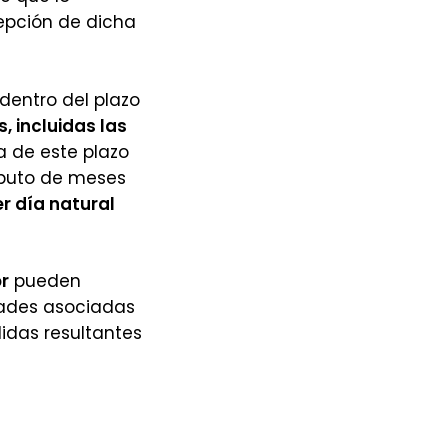
epción de dicha
dentro del plazo
, incluidas las
ía de este plazo
mputo de meses
r día natural
r
pueden
dades asociadas
idas resultantes