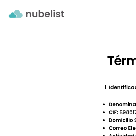
Skip
to
main
content
Térm
Identifica
Denominac
CIF:
B9861
Domicilio 
Correo Ele