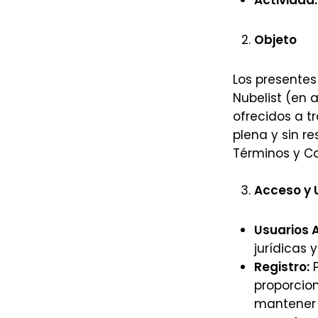
Actividad:
Objeto
Los presentes
Nubelist (en 
ofrecidos a t
plena y sin r
Términos y Co
Acceso y 
Usuarios 
jurídicas 
Registro:
P
proporcion
mantener 