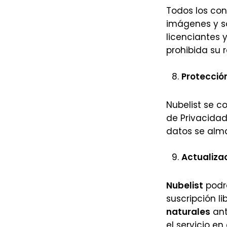
Todos los con
imágenes y so
licenciantes 
prohibida su 
Protecció
Nubelist se c
de Privacidad
datos se alma
Actualiza
Nubelist
podrá
suscripción l
naturales
ant
el servicio e