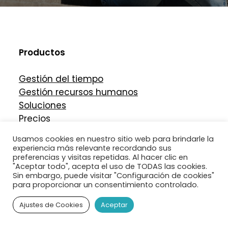
Productos
Gestión del tiempo
Gestión recursos humanos
Soluciones
Precios
Acceder a la aplicación
Usamos cookies en nuestro sitio web para brindarle la
Prueba gratis
experiencia más relevante recordando sus
preferencias y visitas repetidas. Al hacer clic en
"Aceptar todo", acepta el uso de TODAS las cookies.
Empresa
Sin embargo, puede visitar "Configuración de cookies"
para proporcionar un consentimiento controlado.
¿Por qué Nubelist?
Ajustes de Cookies
Aceptar
Sobre nosotros
Partners