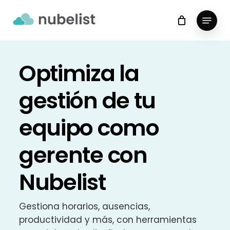
Skip
Menu
to
Close
main
Menu
content
Optimiza la
gestión de tu
equipo como
gerente con
Nubelist
Gestiona horarios, ausencias,
productividad y más, con herramientas