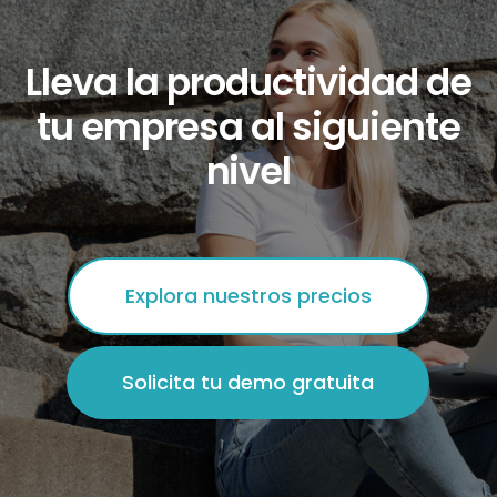
extras mediante un sistema preciso de
registro y supervisión, asegurando que las
Lleva
la
productividad
de
horas adicionales se registren
correctamente y se paguen conforme a
tu
empresa
al
siguiente
la normativa.
nivel
Explora nuestros precios
Solicita tu demo gratuita