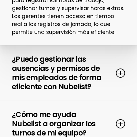
para registrar las horas de trabajo,
gestionar turnos y supervisar horas extras.
Los gerentes tienen acceso en tiempo
real a los registros de jornada, lo que
permite una supervisión más eficiente.
¿Puedo gestionar las
ausencias y permisos de
mis empleados de forma
eficiente con Nubelist?
Sí, Nubelist automatiza la solicitud y
aprobación de permisos, vacaciones y
¿Cómo me ayuda
descansos, lo que simplifica la gestión y
Nubelist a organizar los
garantiza una cobertura operativa
turnos de mi equipo?
constante sin interrupciones.